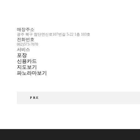
매장주소
광주 북구 첨단연신로107번길 5-22 1층 103호
전화번호
062)573-7070
서비스
포장
신용카드
지도보기
파노라마보기
PRE