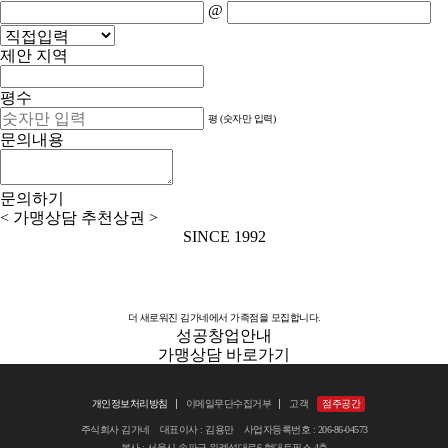
@
제안 지역
평수
평 (숫자만 입력)
문의내용
문의하기
<
가맹상담
추천상권
>
SINCE 1992
더 새로워진 김가네에서 가족점을 모집합니다.
성공창업안내
가맹상담 바로가기
개인정보처리방침
이메일무단수집거부
고객
점주공간
주식회사 김가네 대표이사 : 김용만 사업자등록번호 : 206-86-04573
본사 : 서울시 송파구 위례성대로6 현대토픽스 4층