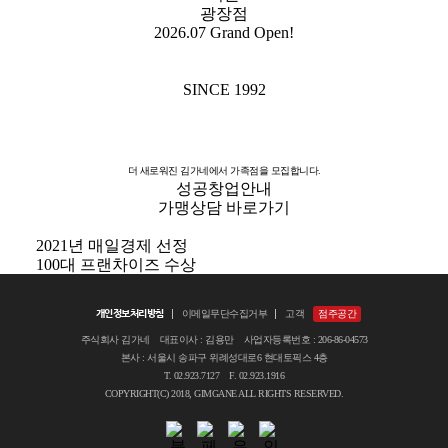
광장점
2026.07 Grand Open
!
SINCE 1992
더 새로워진 김가네에서 가족점을 모집합니다.
성공창업안내
가맹상담 바로가기
2021년 매일경제 선정
202
100대 프랜차이즈 수상
10
개인정보처리방침
이메일무단수집거부
고객
점주공간
주식회사 김가네 대표이사 : 김용만 사업자등록번호 : 206-86-04573
본사 : 서울시 송파구 위례성대로6 현대토픽스 4층
T. 02.923.7127 F. 02.923.1916
COPYRIGHT(C) 2018, GIMGANE ALL RIGHTS RESERVED.