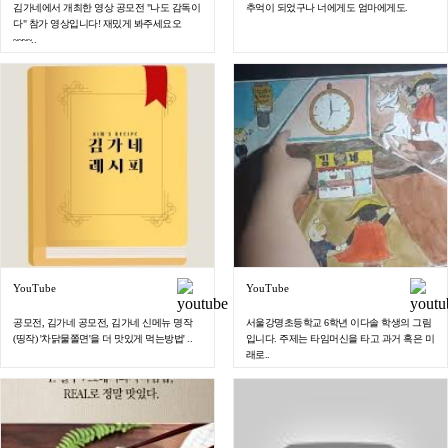
김가네에서 개최한 영상 공모전 "나도 감독이
추억이 되었구나 너에게도 엄마에게도.
다" 참가 영상입니다! 재밌게 봐주세요오
~~~~..
YouTube
YouTube
공모전, 김가네 공모전, 김가네 신메뉴 명작
서울강명초등학교 6학년 이다솔 학생의 그림
(띵작) '차닭물쫄면'을 더 맛있게 먹는방법' ..
입니다. 주제는 타임머신을 타고 과거 혹은 미
래로..