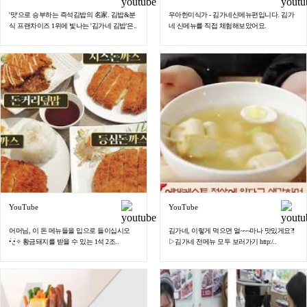
'맛'으로 승부하는 즉석김밥의 名家. 김밥&분
우아한미식가 - 김가네신메뉴편입니다. 김가
식 프랜차이즈 1위에 빛나는 '김가네 김밥'은..
네 신메뉴를 직접 체험해보았어요.
YouTube
YouTube
어머님, 이 돈 메뉴들을 입으로 들이십시오
김가네, 이렇게 먹으면 얼~~~마나 맛있게요?!
•̀.̫•́✧ 황금돼지를 받을 수 있는 1석 2조..
▷김가네 전메뉴 모두 보러가기 http:/..