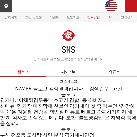
공지사항
그림 공모전
이벤트
보도자료
점주공간
SNS
고객센터
김가네를 이용하신 고객님들의 솔직담백한 이야기
블로그
페이스북
유튜브
인스타그램
NAVER
블로그 검색결과입니다. :: 검색건수 : 53건
블로그
김가네
, ‘야채튀김우동’, ‘소고기 김밥’ 등 소비자...
신메뉴 중 가장 마지막에 선보인
김가네
의 첫 죽 메뉴인 ‘건강하
닭죽’은 겨울철 건강을 책임질 메뉴로 빠르고 간편하기까지 해
한 끼
식사
로 손색없는 메뉴다. 또한 ‘불오뎅김밥’은 지역적 특색
을 살려...
블로그
부산 전포동 도시락 서면 분식
김가네
서면점