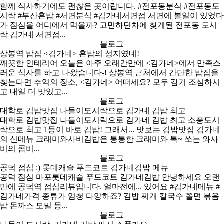
함께
식사
하기에도 괜찮은 곳이랍니다. #전포동분식 #전포동도
시락 #부산혼밥 #서면분식 #
김가네
서면점 서면에 볼일이 있었다
가
점심
을 어디에서 먹을까? 고민하던차에 찾게된 전포동 도시
락
김가네
서면점...
블로그
상봉역 밥집 <
김가네
> 혼밥의 성지였네!
깨끗한 인테리어 오늘은 아주 오래간만에 <
김가네
>에서 만족스
러운
식사
를 하고 나왔습니다-! 상봉역 근처에서 간단한 밥집을
찾는다면 추억의 장소, <
김가네
> 어떠세요? 모두 감기 조심하시
고 내일 더 맛있고...
블로그
대학로 김밥맛집 나들이도시락으로
김가네 김밥
최고
대학로 김밥맛집 나들이도시락으로
김가네 김밥
최고 소풍도시
락으로 최고 1등이 바로 김밥! 그래서... 맛보는 김밥맛집 김가네
의 신메뉴 크래미와사비김밥은 통통한 크래미와 톡~ 쏘는 와사
비의 콤비...
블로그
공덕 점심 :) 롯데캐슬 푸드코트
김가네김밥
메뉴
공덕 점심 마포롯데캐슬 푸드코트
김가네김밥
안녕하세요 오랜
만에 공덕역 점심리뷰입니다. 얼마전에... 있어요 #김가네메뉴 #
김가네가격 종류가 엄청 다양하죠? 김밥 찌개 칼국수 쫄면 볶음
밥 돈까스 모밀 등...
블로그