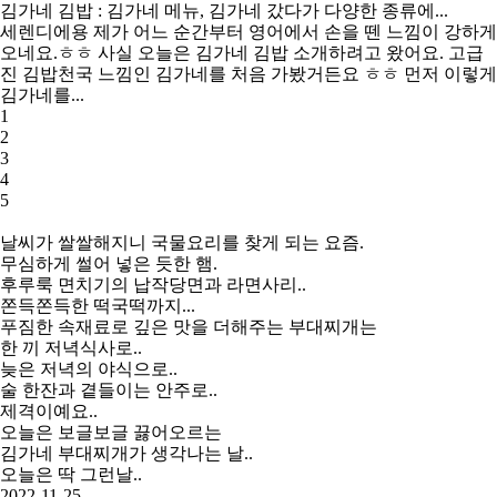
김가네 김밥
: 김가네 메뉴, 김가네 갔다가 다양한 종류에...
세렌디에용 제가 어느 순간부터 영어에서 손을 뗀 느낌이 강하게
오네요.ㅎㅎ 사실 오늘은
김가네 김밥
소개하려고 왔어요. 고급
진 김밥천국 느낌인 김가네를 처음 가봤거든요 ㅎㅎ 먼저 이렇게
김가네를...
1
2
3
4
5
날씨가 쌀쌀해지니 국물요리를 찾게 되는 요즘.
무심하게 썰어 넣은 듯한 햄.
후루룩 면치기의 납작당면과 라면사리..
쫀득쫀득한 떡국떡까지...
푸짐한 속재료로 깊은 맛을 더해주는 부대찌개는
한 끼 저녁식사로..
늦은 저녁의 야식으로..
술 한잔과 곁들이는 안주로..
제격이예요..
오늘은 보글보글 끓어오르는
김가네 부대찌개가 생각나는 날..
오늘은 딱 그런날..
2022-11-25