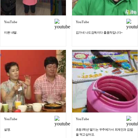
YouTube
YouTube
이쁜 내딸.
김가네 나도감독이다 출품작입니다~
YouTube
YouTube
설명.
초등1학년 딸기는 우주에가서 외계인과 김밥
을 먹고싶어요.