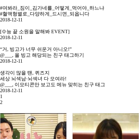
#여봐라_짐이_김가네를_어떻게_먹어야_하느냐
#혈액형별로_다양하게_드시면_되옵니다
2018-12-11
[수능 끝 소원을 말해봐 EVENT]
2018-12-11
“거, 빙고가 너무 쉬운거 아니오!”
@___, 올 빙고 해당되는 친구 태그하기
2018-12-11
생각이 많을 땐, 퀴즈지
세상 뇌섹남·뇌섹녀 다 모여라!
@___, 이모티콘만 보고도 메뉴 맞히는 친구 태그
2018-12-11
1
2