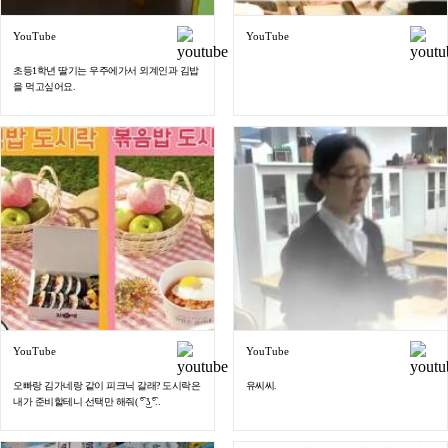
YouTube
YouTube
초등1학년 딸기는 우주에가서 외계인과 김밥
을 먹고싶어요.
YouTube
YouTube
오빠랑 김가네랑 같이 피크닉 갈래? 도시락은
유씨씨.
내가 준비할테니 선택만 해줘( ͡° ͜ʖ ͡°..