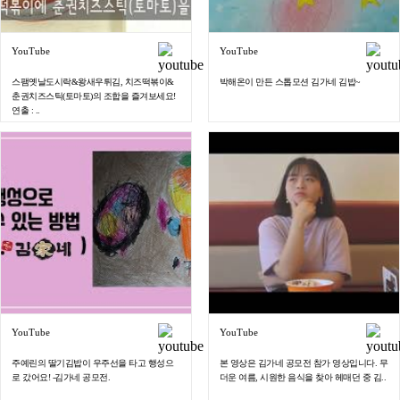
YouTube
YouTube
스팸옛날도시락&왕새우튀김, 치즈떡볶이&
박해온이 만든 스톱모션 김가네 김밥~
춘권치즈스틱(토마토)의 조합을 즐겨보세요!
연출 : ..
YouTube
YouTube
주예린의 딸기김밥이 우주선을 타고 행성으
본 영상은 김가네 공모전 참가 영상입니다. 무
로 갔어요! -김가네 공모전.
더운 여름, 시원한 음식을 찾아 헤매던 중 김..