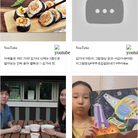
YouTube
YouTube
아싸들은 저리 가라! 김가네 신메뉴 5종으로
김가네 어린이 그림영상 공모~ #김가네#어린
알아보는 인싸 용어 컬렉션 ▷김가네 전..
이그림영상#우주로김밥보내기 #주아#jua.