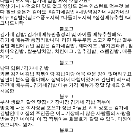
나들이 도시락,
김가네 김밥
싸서 소풍가요~
막상 가서 사먹으면 맛도 없고 영양도 없는 인스턴트 먹는것 보
다 훨씬 좋은거 같아요. #
김가네김밥
#내방역김가네 #김가네신
메뉴 #김밥맛집 #소풍도시락 #나들이도시락 #점심메뉴추천 #피
크닉도시락
블로그
김가네 김밥
; 김가네메뉴판총정리 및 아이들 메뉴추천해요.
김가네 메뉴판 총정리합니다. 라면 유부우동 소고기주먹밥 멸추
김밥 메인메뉴인 김밥은
김가네김밥
, 체다치즈 , 멸치견과류 , 참
치마요김밥 , 쌀눈날치알 , 치킨에그 , 멸추김밥 , 스팸김밥 , 매콤
제육...
블로그
남편 입원 /
김가네 김밥
와본
김가네김밥
떡볶이랑 김밥이랑 어묵 주문 양이 많더라구요
남편이 분식을 좋아해서 잘먹어서 다행이었어요 간단히 먹으려
간건데 배부름..
김가네김밥
메뉴 가격 메뉴가 정말 많네요 입원
처음한...
블로그
부산 생활의 달인 맛집> 기장시장
김가네 김밥
떡볶이
방송에 나온 여사장님 포쓰가 장난 아님요 ㅎㅎ 상호는
김가네
김밥
인데 이집의 주인공은 이... 기장에서 많은 사람들의 사랑을
받는 김가네이다. 이 집 떡볶이는 호불호가 갈릴 수 있다. 미원이
없으니까.. 뭔가...
블로그