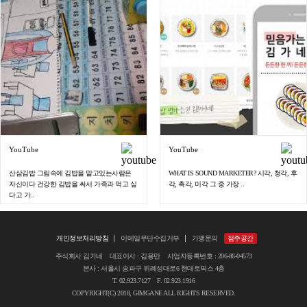
YouTube
YouTube
산삼김밥 그림속에 김밥을 말고있는사람은
WHAT IS SOUND MARKETER? 시각, 청각, 후
자신이다 건강한 김밥을 싸서 가족과 먹고 싶
각, 촉각, 미각 그 중 가장 ..
다고 가..
개인정보처리방침
이메일무단수집거부
가맹문의
점주공간
주식회사 김가네 대표이사 : 김용만 사업자등록번호 : 206-86-04573
본사 : 서울시 송파구 위례성대로6 현대토픽스 4층
T. 02.923.7127 F. 02.923.1916
COPYRIGHT(C) 2018, GIMGANE ALL RIGHTS RESERVED.