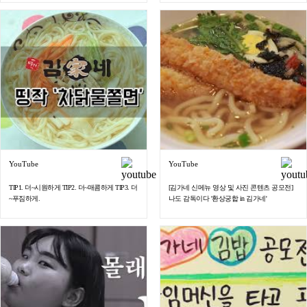
YouTube
YouTube
TIP1. 더~시원하게 TIP2. 더~매콤하게 TIP3. 더
[김가네 신메뉴 영상 및 사진 콘텐츠 공모전]
~푸짐하게.
나도 감독이다 '환상궁합 in 김가네'