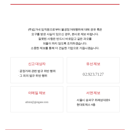
(주)김가네는 불공정거래를 근절합니다.
(주)김가네 임직원으로부터 불공정거래행위에 대해 권유 혹은
요구를 받은 사실이 있으신 경우, 본사로 제보 바랍니다.
잘못된 사항은 반드시 바로잡고 같은 과오를
되풀이 하지 않도록 조치하겠습니다.
소중한 제보를 통해 더 건실한 기업으로 거듭나겠습니다.
신고 대상자
유선 제보
· 공정거래 관련 법규 위반 행위
02.923.7127
· 그 외의 법규 위반 행위
이메일 제보
서면 제보
서울시 송파구 위례성대로6
admin@gimgane.com
현대토픽스 4층