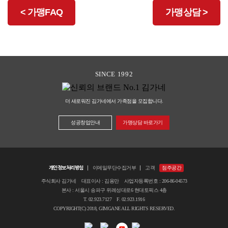
<
가맹FAQ
가맹상담
>
SINCE 1992
더 새로워진 김가네에서 가족점을 모집합니다.
성공창업안내
가맹상담 바로가기
개인정보처리방침
이메일무단수집거부
고객
점주공간
주식회사 김가네 대표이사 : 김용만 사업자등록번호 : 206-86-04573
본사 : 서울시 송파구 위례성대로6 현대토픽스 4층
T. 02.923.7127 F. 02.923.1916
COPYRIGHT(C) 2018, GIMGANE ALL RIGHTS RESERVED.