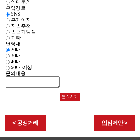
임대문의
유입경로
SNS
홈페이지
지인추천
인근가맹점
기타
연령대
20대
30대
40대
50대 이상
문의내용
문의하기
<
공정거래
입점제안
>