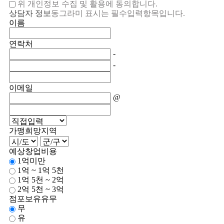
위 개인정보 수집 및 활용에 동의합니다.
상담자 정보
동그라미 표시
는 필수입력항목입니다.
이름
연락처
-
-
이메일
@
가맹희망지역
예상창업비용
1억미만
1억 ~ 1억 5천
1억 5천 ~ 2억
2억 5천 ~ 3억
점포보유유무
무
유